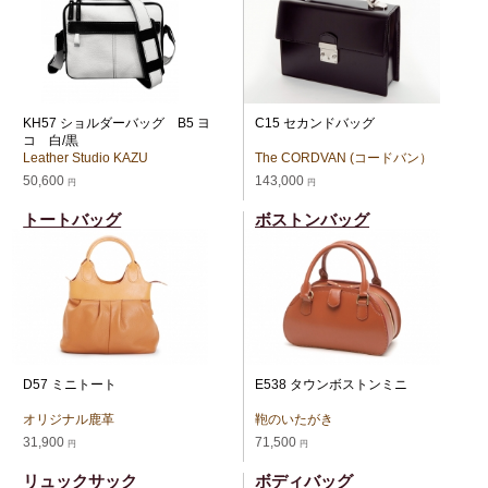
KH57 ショルダーバッグ B5 ヨ
C15 セカンドバッグ
コ 白/黒
Leather Studio KAZU
The CORDVAN (コードバン）
50,600
143,000
円
円
トートバッグ
ボストンバッグ
D57 ミニトート
E538 タウンボストンミニ
オリジナル鹿革
鞄のいたがき
31,900
71,500
円
円
リュックサック
ボディバッグ