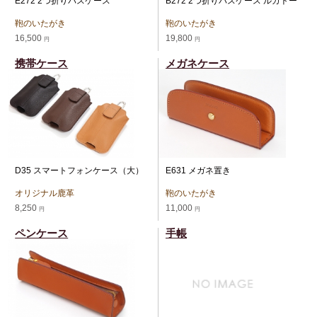
E272 2つ折りパスケース
B272 2つ折りパスケース ルガトー
鞄のいたがき
鞄のいたがき
16,500
19,800
円
円
携帯ケース
メガネケース
D35 スマートフォンケース（大）
E631 メガネ置き
オリジナル鹿革
鞄のいたがき
8,250
11,000
円
円
ペンケース
手帳