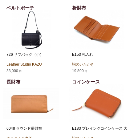
ベルトポーチ
折財布
726 サブバッグ（小）
E153 札入れ
Leather Studio KAZU
鞄のいたがき
33,000
19,800
円
円
長財布
コインケース
6048 ラウンド長財布
E183 プレイングコインケース 大