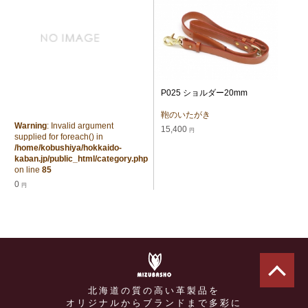
P025 ショルダー20mm
鞄のいたがき
Warning
: Invalid argument
15,400
円
supplied for foreach() in
/home/kobushiya/hokkaido-
kaban.jp/public_html/category.php
on line
85
0
円
北海道の質の高い革製品を
オリジナルからブランドまで多彩に