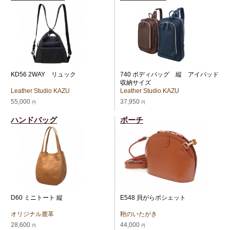
KD56 2WAY リュック
740 ボディバッグ 縦 アイパッド
収納サイズ
Leather Studio KAZU
Leather Studio KAZU
55,000
37,950
円
円
ハンドバッグ
ポーチ
D60 ミニトート 縦
E548 貝がらポシェット
オリジナル鹿革
鞄のいたがき
28,600
44,000
円
円