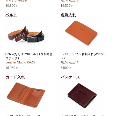
オリジナル鹿革
鞄のいたがき
30,800
16,500
円
円
ベルト
名刺入れ
826 穴なし35mmベルト(表革同色
E273 シンプル名刺入れ(Wポケッ
ステッチ)
ト)
Leather Studio KAZU
鞄のいたがき
15,950
5,500
円
円
カード入れ
パスケース