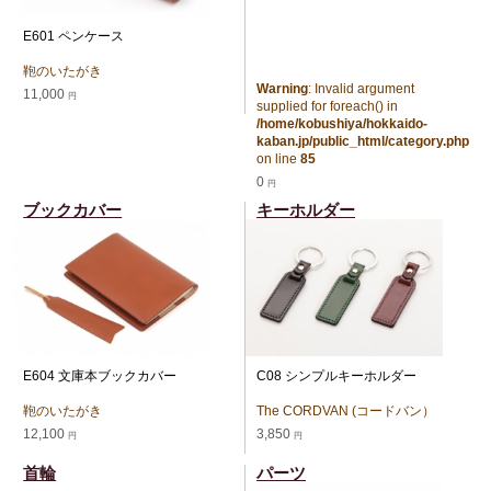
E601 ペンケース
鞄のいたがき
Warning
: Invalid argument
11,000
円
supplied for foreach() in
/home/kobushiya/hokkaido-
kaban.jp/public_html/category.php
on line
85
0
円
ブックカバー
キーホルダー
E604 文庫本ブックカバー
C08 シンプルキーホルダー
鞄のいたがき
The CORDVAN (コードバン）
12,100
3,850
円
円
首輪
パーツ