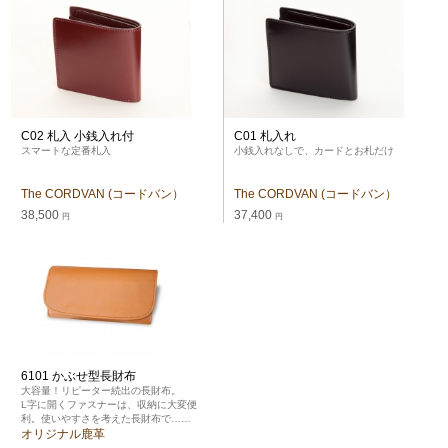
C02 札入 小銭入れ付
C01 札入れ
スマートな定番札入
小銭入れなしで、カードとお札だけ
The CORDVAN (コードバン）
The CORDVAN (コードバン）
38,500
37,400
円
円
6101 かぶせ型長財布
大容量！リピーター続出の長財布。
L字に開くファスナーは、収納に大変便
利。使いやすさを考えた長財布で……
オリジナル鹿革