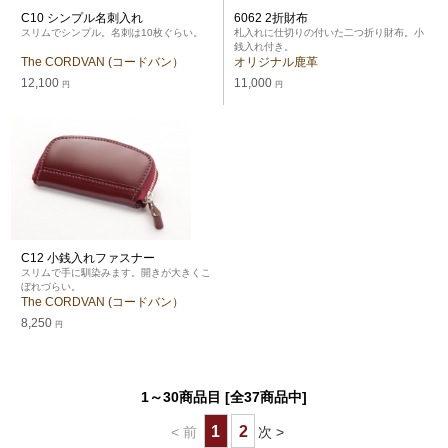
C10 シンプル名刺入れ
6062 2折財布
スリムでシンプル。名刺は10枚ぐらい。
札入れに仕切りの付いた二つ折り財布。小
銭入れ付き。
The CORDVAN (コードバン）
オリジナル鹿革
12,100
11,000
円
円
C12 小銭入れファスナー
スリムで手に馴染みます。開きが大きくこ
ぼれづらい。
The CORDVAN (コードバン）
8,250
円
1～30商品目 [全37商品中]
1
2
< 前
次 >