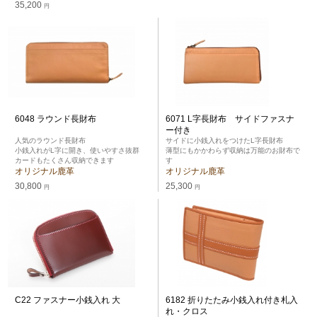
35,200
円
6048 ラウンド長財布
6071 L字長財布 サイドファスナ
ー付き
人気のラウンド長財布
サイドに小銭入れをつけたL字長財布
小銭入れがL字に開き、使いやすさ抜群
薄型にもかかわらず収納は万能のお財布で
カードもたくさん収納できます
す
オリジナル鹿革
オリジナル鹿革
30,800
25,300
円
円
C22 ファスナー小銭入れ 大
6182 折りたたみ小銭入れ付き札入
れ・クロス