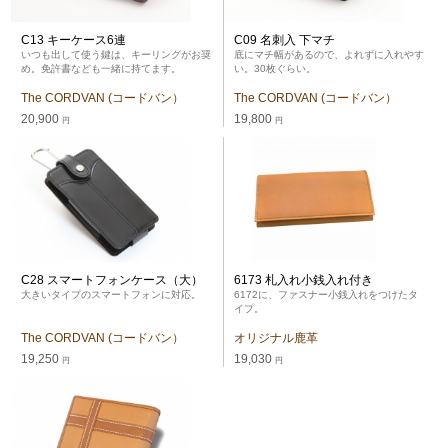
C13 キーケース6連
C09 名刺入 下マチ
いつも出して使う鍵は、キーリングがお奨
底にマチ幅があるので、よれずに入れやす
め。免許書なども一緒に持てます。
い。30枚ぐらい。
The CORDVAN (コードバン）
The CORDVAN (コードバン）
20,900
19,800
円
円
C28 スマートフォンケース（大）
6173 札入れ小銭入れ付き
大きいタイプのスマートフォンに対応。
6172に、ファスナー小銭入れをつけたタ
イプ。
The CORDVAN (コードバン）
オリジナル鹿革
19,250
19,030
円
円