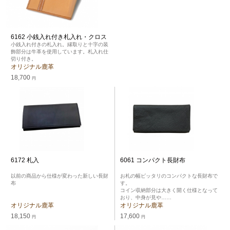
6162 小銭入れ付き札入れ・クロス
小銭入れ付きの札入れ。縁取りと十字の装
飾部分は牛革を使用しています。札入れ仕
切り付き。
オリジナル鹿革
18,700
円
6172 札入
6061 コンパクト長財布
以前の商品から仕様が変わった新しい長財
お札の幅ピッタリのコンパクトな長財布で
布
す。
コイン収納部分は大きく開く仕様となって
おり、中身が見や……
オリジナル鹿革
オリジナル鹿革
18,150
17,600
円
円