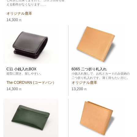
じ向きに出来てますので、コロコロ持ち替
える動作がなくなります……
オリジナル鹿革
14,300
円
C11 小銭入れBOX
6065 二つ折り札入れ
箱型に開き、探しやすい。
小銭入れ無しで、お札とカードのみ収納の
二つ折り札入れです。薄く持ちたい方に。
The CORDVAN (コードバン）
オリジナル鹿革
14,300
13,200
円
円