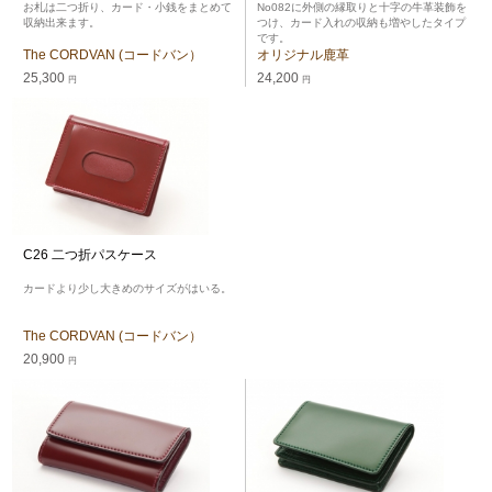
お札は二つ折り、カード・小銭をまとめて
No082に外側の縁取りと十字の牛革装飾を
収納出来ます。
つけ、カード入れの収納も増やしたタイプ
です。
The CORDVAN (コードバン）
オリジナル鹿革
25,300
24,200
円
円
C26 二つ折パスケース
カードより少し大きめのサイズがはいる。
The CORDVAN (コードバン）
20,900
円