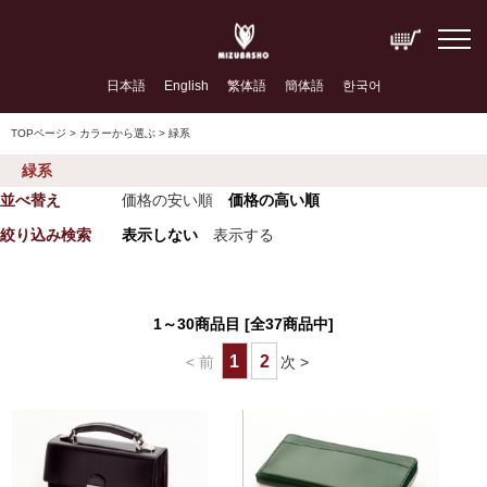
日本語
English
繁体語
簡体語
한국어
TOPページ
> カラーから選ぶ > 緑系
緑系
並べ替え
価格の安い順
価格の高い順
絞り込み検索
表示しない
表示する
1～30商品目 [全37商品中]
1
2
< 前
次 >