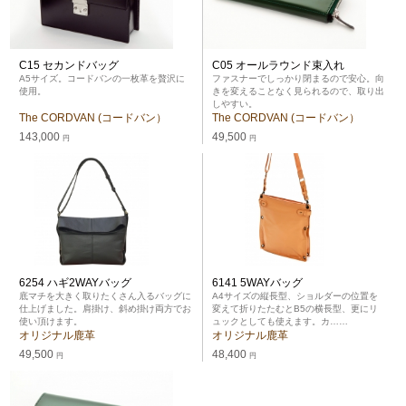
C15 セカンドバッグ
C05 オールラウンド束入れ
A5サイズ。コードバンの一枚革を贅沢に
ファスナーでしっかり閉まるので安心。向
使用。
きを変えることなく見られるので、取り出
しやすい。
The CORDVAN (コードバン）
The CORDVAN (コードバン）
143,000
49,500
円
円
6254 ハギ2WAYバッグ
6141 5WAYバッグ
底マチを大きく取りたくさん入るバッグに
A4サイズの縦長型、ショルダーの位置を
仕上げました。肩掛け、斜め掛け両方でお
変えて折りたたむとB5の横長型、更にリ
使い頂けます。
ュックとしても使えます。カ……
オリジナル鹿革
オリジナル鹿革
49,500
48,400
円
円