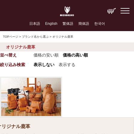
日本語
English
繁体語
簡体語
한국어
TOPページ
> ブランド名から選ぶ > オリジナル鹿革
オリジナル鹿革
並べ替え
価格の安い順
価格の高い順
絞り込み検索
表示しない
表示する
オリジナル鹿革