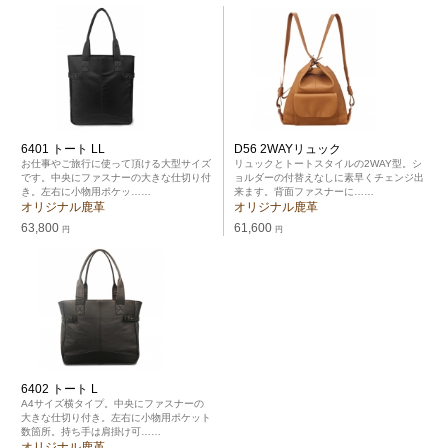
6401 トート LL
D56 2WAYリュック
お仕事やご旅行に使って頂ける大型サイズ
リュックとトートスタイルの2WAY型。シ
です。中央にファスナーの大きな仕切り付
ョルダーの付替えなしに素早くチェンジ出
き。左右に小物用ポケッ……
来ます。背面ファスナーに……
オリジナル鹿革
オリジナル鹿革
63,800
61,600
円
円
6402 トート L
A4サイズ横タイプ。中央にファスナーの
大きな仕切り付き。左右に小物用ポケット
数箇所。持ち手は肩掛け可……
オリジナル鹿革