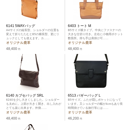
6141 5WAYバッグ
6403 トート M
A4サイズの縦長型、ショルダーの位置を
B5サイズ横タイプ。中央にファスナーの
変えて折りたたむとB5の横長型、更にリ
大きな仕切り付き。左右に小物用ポケット
ュックとしても使えます。カ……
数箇所。持ち手は肩掛け可……
オリジナル鹿革
オリジナル鹿革
48,400
48,400
円
円
6140 カブセバッグ SRL
6513 バギーバッグ L
6240を少し大きくしました。ショルダー
B5サイズ。ふたが隠しポケットになって
も太めに。上部が大きく開き、出し入れが
います。又ショルダーの幅が4cmもあり長
とても楽に出来ます。外側……
時間掛けている旅行等には……
オリジナル鹿革
オリジナル鹿革
48,400
46,200
円
円