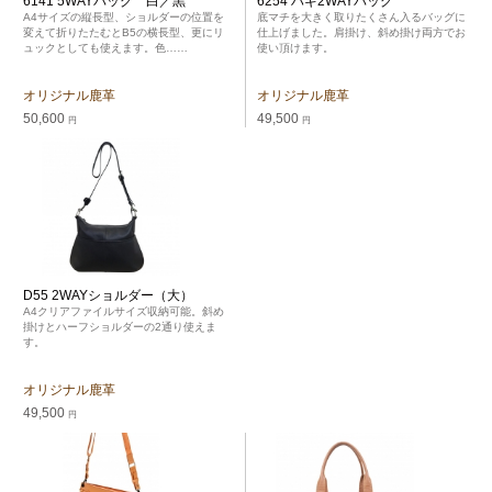
6141 5WAYバッグ 白／黒
6254 ハギ2WAYバッグ
A4サイズの縦長型、ショルダーの位置を
底マチを大きく取りたくさん入るバッグに
変えて折りたたむとB5の横長型、更にリ
仕上げました。肩掛け、斜め掛け両方でお
ュックとしても使えます。色……
使い頂けます。
オリジナル鹿革
オリジナル鹿革
50,600
49,500
円
円
D55 2WAYショルダー（大）
A4クリアファイルサイズ収納可能。斜め
掛けとハーフショルダーの2通り使えま
す。
オリジナル鹿革
49,500
円