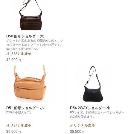
D50 船形ショルダー 大
ポケットが沢山あるので機能的なのと、シ
ョルダーが太めでフィット感が好評です。
体に当たる部分は汗ムレ……
オリジナル鹿革
42,900
円
D51 船形ショルダー 小
D54 2WAYショルダー 小
D50の小型タイプ。
B5サイズ。斜め掛けとハーフショルダー
の2通り使えます。
オリジナル鹿革
オリジナル鹿革
39,600
38,500
円
円