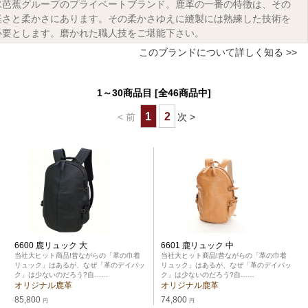
水芭蕉グループのプライベートブランド。鹿革の一番の特徴は、その
軽さと柔かさにあります。その柔かさゆえに縫製には熟練した技術を
必要とします。磨かれた職人技をご堪能下さい。
このブランドについて詳しく知る >>
1～30商品目 [全46商品中]
1
2
< 前
次 >
6600 鹿リュック 大
6601 鹿リュック 中
当社大ヒット商品!昔ながらの「革の巾着
当社大ヒット商品!昔ながらの「革の巾着
リュック」はあるが、なぜ「革のデイパッ
リュック」はあるが、なぜ「革のデイパッ
ク」は少ないのだろう?自……
ク」は少ないのだろう?自……
オリジナル鹿革
オリジナル鹿革
85,800
74,800
円
円