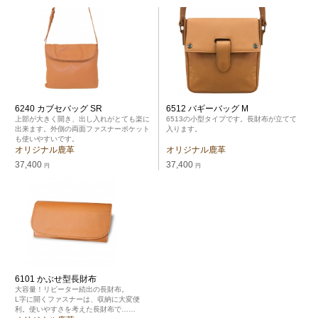
6240 カブセバッグ SR
6512 バギーバッグ M
上部が大きく開き、出し入れがとても楽に
6513の小型タイプです。長財布が立てて
出来ます。外側の両面ファスナーポケット
入ります。
も使いやすいです。
オリジナル鹿革
オリジナル鹿革
37,400
37,400
円
円
6101 かぶせ型長財布
大容量！リピーター続出の長財布。
L字に開くファスナーは、収納に大変便
利。使いやすさを考えた長財布で……