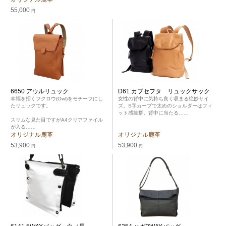
55,000
円
6650 アウルリュック
D61 カブセフタ リュックサック
幸福を招くフクロウ(Owl)をモチーフにし
女性の背中に気持ち良く収まる絶妙サイ
たリュックです。
ズ。S字カーブで太めのショルダーはフィ
ット感抜群。背中に当たる……
スリムな見た目ですがA4クリアファイル
が入る……
オリジナル鹿革
オリジナル鹿革
53,900
53,900
円
円