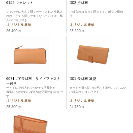
6152 ウォレット
D02 折財布
ジャバラに大きく開くカード入れと小銭入
小銭入れは大きく開きます。ボタン留め
れは、とても探しやすくなっています。札
付。
入れ仕切り付き。
オリジナル鹿革
オリジナル鹿革
26,400
25,300
円
円
6071 L字長財布 サイドファスナ
D01 長財布 薄型
ー付き
サイドに小銭入れをつけたL字長財布
カードが落ち防止の押さえ革付。スリムな
薄型にもかかわらず収納は万能のお財布で
小銭入れでコンパクト。
す
オリジナル鹿革
オリジナル鹿革
25,300
24,750
円
円