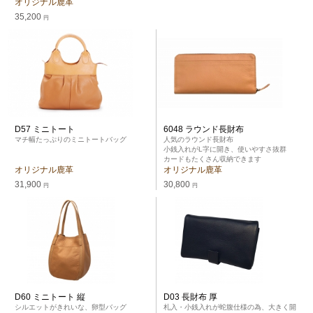
オリジナル鹿革
35,200
円
D57 ミニトート
6048 ラウンド長財布
マチ幅たっぷりのミニトートバッグ
人気のラウンド長財布
小銭入れがL字に開き、使いやすさ抜群
カードもたくさん収納できます
オリジナル鹿革
オリジナル鹿革
31,900
30,800
円
円
D60 ミニトート 縦
D03 長財布 厚
シルエットがきれいな、卵型バッグ
札入・小銭入れが蛇腹仕様の為、大きく開