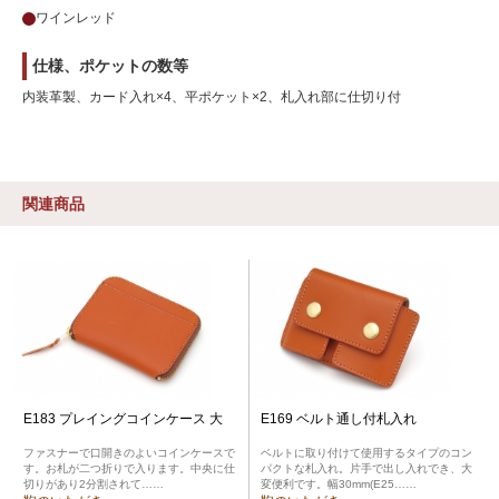
ワインレッド
仕様、ポケットの数等
内装革製、カード入れ×4、平ポケット×2、札入れ部に仕切り付
関連商品
E183 プレイングコインケース 大
E169 ベルト通し付札入れ
ファスナーで口開きのよいコインケースで
ベルトに取り付けて使用するタイプのコン
す。お札が二つ折りで入ります。中央に仕
パクトな札入れ。片手で出し入れでき、大
切りがあり2分割されて……
変便利です。幅30mm(E25……