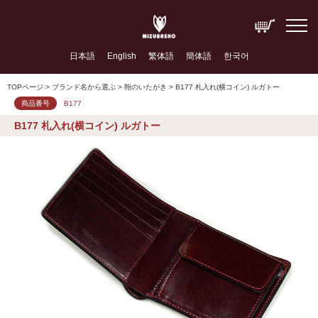
日本語
English
繁体語
簡体語
한국어
TOPページ
> ブランド名から選ぶ >
鞄のいたがき
> B177 札入れ(横コイン) ルガトー
商品番号
B177
B177 札入れ(横コイン) ルガトー