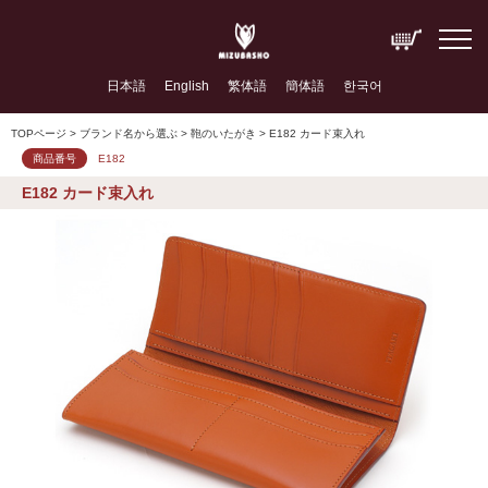
日本語
English
繁体語
簡体語
한국어
TOPページ
> ブランド名から選ぶ >
鞄のいたがき
> E182 カード束入れ
商品番号
E182
E182 カード束入れ