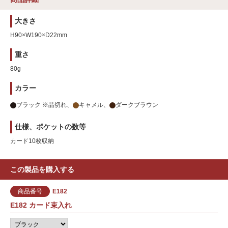
大きさ
H90×W190×D22mm
重さ
80g
カラー
ブラック ※品切れ
キャメル
ダークブラウン
仕様、ポケットの数等
カード10枚収納
この製品を購入する
商品番号
E182
E182 カード束入れ