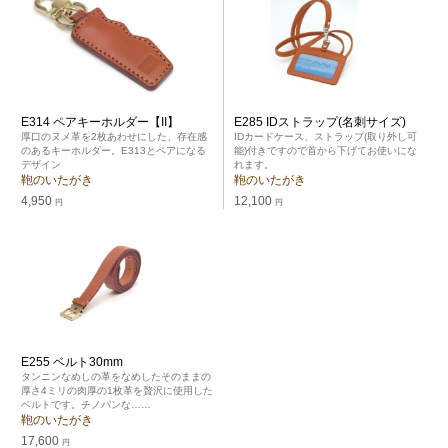
E314 ペアキーホルダー【II】
E285 IDストラップ(名刺サイズ)
厚口のヌメ革を2枚あわせにした、存在感
IDカードケース、ストラップ(取り外し可
のあるキーホルダー。E313とペアになる
能)付きですので首から下げてお使いにな
デザイン
れます。
鞄のいたがき
鞄のいたがき
4,950
12,100
円
円
E255 ベルト30mm
タンニンなめしの革をなめしたそのままの
厚さ4ミリの肉厚の1枚革を贅沢に使用した
ベルトです。チノパンな……
鞄のいたがき
17,600
円