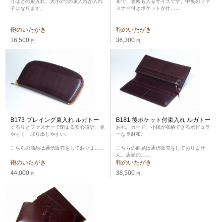
うほどの束入れ。大小2つの束入れが入れ
布で、通帳も入るサイズです。中央のファ
子になります。
スナー付きポケットが仕……
鞄のいたがき
鞄のいたがき
16,500
36,300
円
円
B173 プレイング束入れ ルガトー
B181 後ポケット付束入れ ルガトー
ぐるりとファスナーで閉まる安心設計、見
お札、カード、小銭が収納できるポピュラ
やすく、取り出しやすい。
ーな長財布。
こちらの商品は通信販売をしておりま……
こちらの商品は通信販売をしておりませ
ん。店頭の……
鞄のいたがき
鞄のいたがき
44,000
38,500
円
円