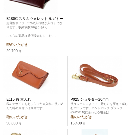
B180C スリムウォレット ルガトー
超薄型サイフ、2つの入れ物が入れ子にな
ります。収納枚数20枚くらい。
こちらの商品は通信販売をしてお……
鞄のいたがき
29,700
円
E115 鞍 束入れ
P025 ショルダー20mm
鞍のデザインをあしらった束入れ。使い込
使うシーンによって、持ち方を変えて楽し
んだ時の風合いは最高です。
むパーツです。ハンドバッグ ブラック
(GW501N)に合わせる場合は……
鞄のいたがき
鞄のいたがき
50,600
15,400
円
円