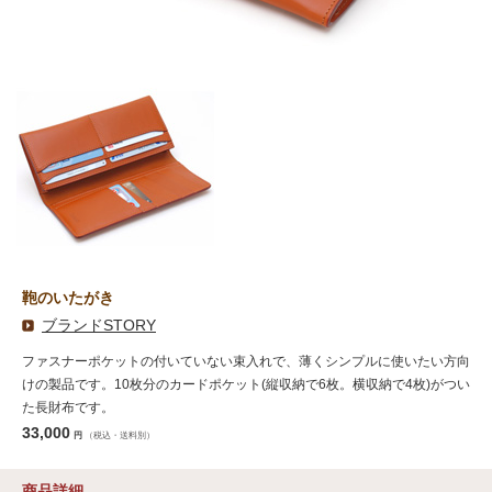
鞄のいたがき
ブランドSTORY
ファスナーポケットの付いていない束入れで、薄くシンプルに使いたい方向
けの製品です。10枚分のカードポケット(縦収納で6枚。横収納で4枚)がつい
た長財布です。
33,000
円
（税込・送料別）
商品詳細